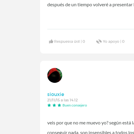
después de un tiempo volveré a presentar l
Respuesta útil |
0
Yo apoyo |
0
siouxie
21/11/15 a las 14:12
Buen consejero
veis por que no me muevo yo? según está l
conseguir nada, son insensibles a todos los 