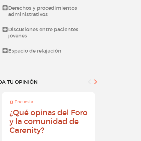
Derechos y procedimientos
Novedades d
administrativos
Todo sobre l
Discusiones entre pacientes
jóvenes
¿Cómo utiliz
Espacio de relajación
DA TU OPINIÓN
Encuesta
Encuesta
¿Qué opinas del Foro
Conviér
y la comunidad de
embajad
Carenity?
Carenity
diferenc