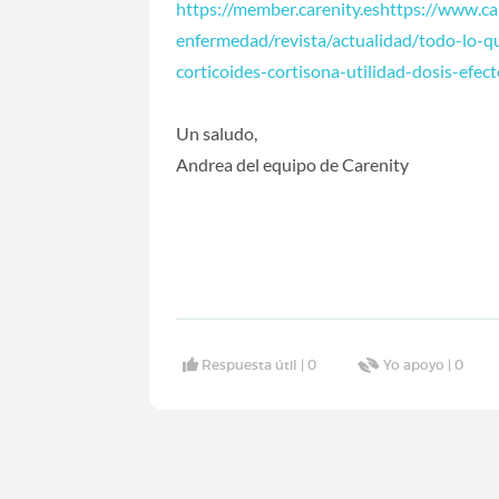
https://member.carenity.eshttps://www.ca
enfermedad/revista/actualidad/todo-lo-q
corticoides-cortisona-utilidad-dosis-efe
Un saludo,
Andrea del equipo de Carenity
Respuesta útil |
0
Yo apoyo |
0