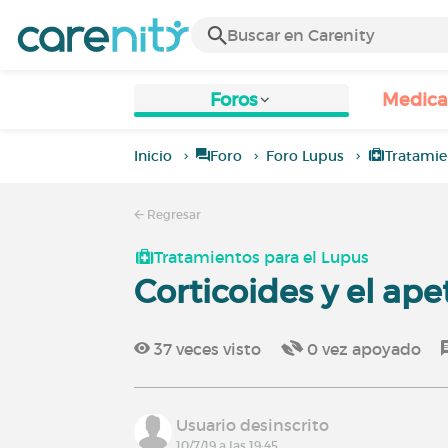
Foros
Medic
Inicio
Foro
Foro Lupus
Tratamie
Regresar
Tratamientos para el Lupus
Corticoides y el ape
37
veces visto
0
vez apoyado
Usuario desinscrito
10/7/19 a las 19:45