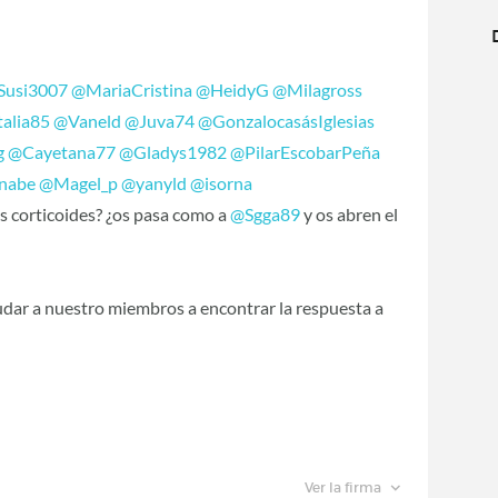
Susi3007
‍
@MariaCristina
‍
@HeidyG
‍
@Milagross
alia85
‍
@Vaneld
‍
@Juva74
‍
@GonzalocasásIglesias
g
‍
@Cayetana77
‍
@Gladys1982
‍
@PilarEscobarPeña
nabe
‍
@Magel_p
‍
@yanyld
‍
@isorna
is corticoides? ¿os pasa como a
@Sgga89
‍ y os abren el
dar a nuestro miembros a encontrar la respuesta a
Ver la firma