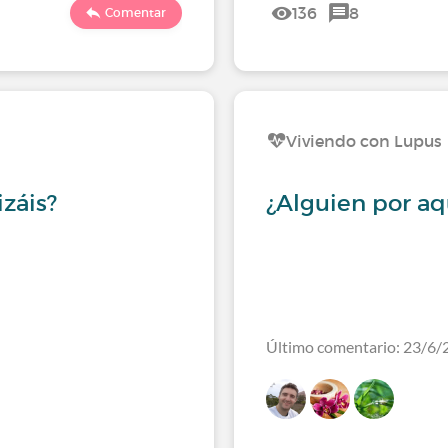
136
8
Comentar
Viviendo con Lupus
izáis?
¿Alguien por aq
Último comentario: 23/6/