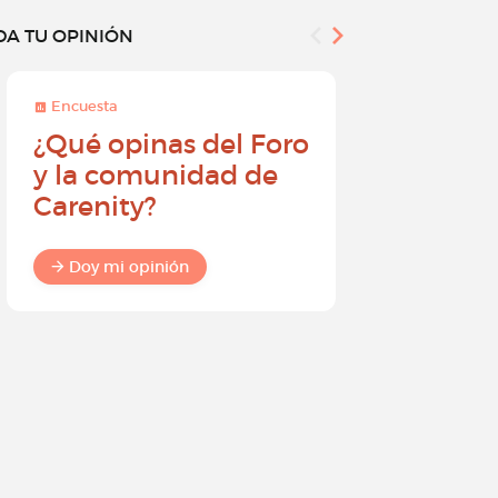
DA TU OPINIÓN
Encuesta
Encuesta
¿Qué opinas del Foro
Conviér
y la comunidad de
embajad
Carenity?
Carenity
diferenc
comuni
Doy mi opinión
Doy mi o