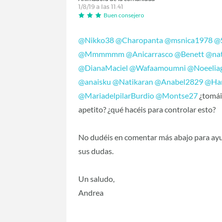
1/8/19 a las 11:41
Buen consejero
@Nikko38
‍
@Charopanta
‍
@msnica1978
‍
@
@Mmmmmm
‍
@Anicarrasco
‍
@Benett
‍
@nat
@DianaMaciel
‍
@Wafaamoumni
‍
@Noeelia
@anaisku
‍
@Natikaran
‍
@Anabel2829
‍
@Ha
@MariadelpilarBurdio
‍
@Montse27
‍ ¿tomá
apetito? ¿qué hacéis para controlar esto?
No dudéis en comentar más abajo para ayu
sus dudas.
Un saludo,
Andrea