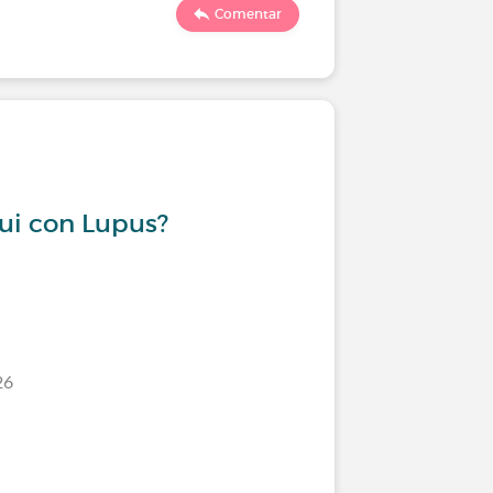
555
Comentar
Viviendo
ui con Lupus?
Protecto
26
Último comen