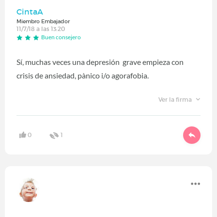
CintaA
Miembro Embajador
11/7/18 a las 13:20
Buen consejero
Sí, muchas veces una depresión grave empieza con
crisis de ansiedad, pànico i/o agorafobia.
Ver la firma
0
1