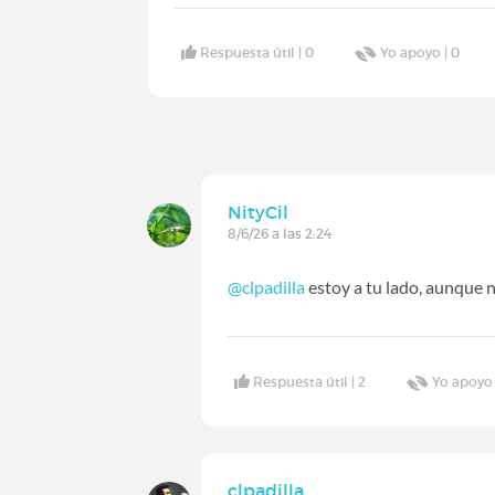
Respuesta útil |
0
Yo apoyo |
0
NityCil
8/6/26 a las 2:24
@clpadilla
estoy a tu lado, aunque 
Respuesta útil |
2
Yo apoyo
clpadilla