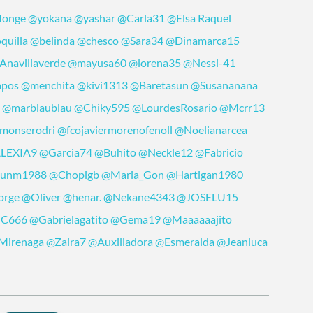
Monge
@yokana
@yashar
@Carla31
@Elsa Raquel
quilla
@belinda
@chesco
@Sara34
@Dinamarca15
Anavillaverde
@mayusa60
@lorena35
@Nessi-41
mpos
@menchita
@kivi1313
@Baretasun
@Susananana
o
@marblaublau
@Chiky595
@LourdesRosario
@Mcrr13
monserodri
@fcojaviermorenofenoll
@Noelianarcea
LEXIA9
@Garcia74
@Buhito
@Neckle12
@Fabricio
sunm1988
@Chopigb
@Maria_Gon
@Hartigan1980
orge
@Oliver
@henar.
@Nekane4343
@JOSELU15
C666
@Gabrielagatito
@Gema19
@Maaaaaajito
Mirenaga
@Zaira7
@Auxiliadora
@Esmeralda
@Jeanluca