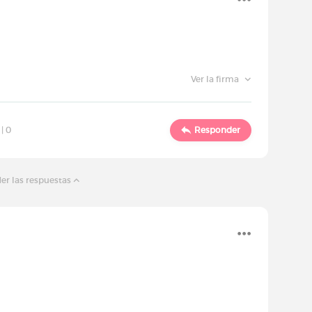
Ver la firma
 |
0
Responder
er las respuestas