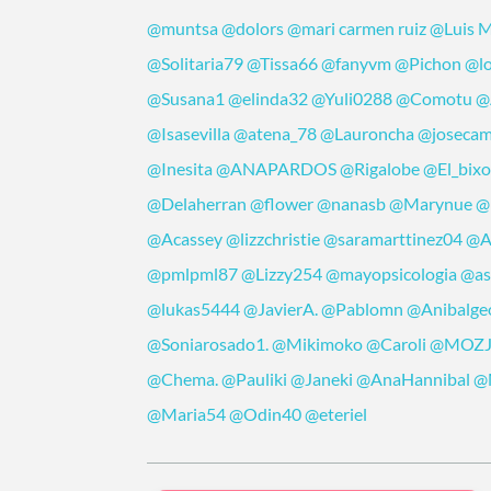
@muntsa
@dolors
@mari carmen ruiz
@Luis 
@Solitaria79
@Tissa66
@fanyvm
@Pichon
@lo
@Susana1
@elinda32
@Yuli0288
@Comotu
@
@Isasevilla
@atena_78
@Lauroncha
@joseca
@Inesita
@ANAPARDOS
@Rigalobe
@El_bix
@Delaherran
@flower
@nanasb
@Marynue
@
@Acassey
@lizzchristie
@saramarttinez04
@A
@pmlpml87
@Lizzy254
@mayopsicologia
@a
@lukas5444
@JavierA.
@Pablomn
@Anibalge
@Soniarosado1.
@Mikimoko
@Caroli
@MOZJ
@Chema.
@Pauliki
@Janeki
@AnaHannibal
@
@Maria54
@Odin40
@eteriel