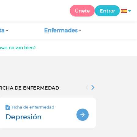
Únete
Entrar
ta
Enfermades
osas no van bien?
FICHA DE ENFERMEDAD
Ficha de enfermedad
Ficha de enfe
Depresión
Tratamien
la depres