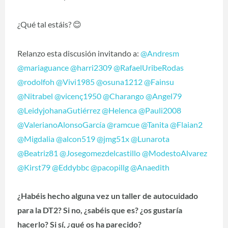
¿Qué tal estáis?
😊
Relanzo esta discusión invitando a:
@Andresm
@mariaguance
@harri2309
@RafaelUribeRodas
@rodolfoh
@Vivi1985
@osuna1212
@Fainsu
@Nitrabel
@vicenç1950
@Charango
@Angel79
@LeidyjohanaGutiérrez
@Helenca
@Pauli2008
@ValerianoAlonsoGarcía
@ramcue
@Tanita
@Flaian2
@Migdalia
@alcon519
@jmg51x
@Lunarota
@Beatriz81
@Josegomezdelcastillo
@ModestoAlvarez
@Kirst79
@Eddybbc
@pacopillg
@Anaedith
¿Habéis hecho alguna vez un taller de autocuidado
para la DT2? Si no, ¿sabéis que es? ¿os gustaría
hacerlo? Si sí, ¿qué os ha parecido?