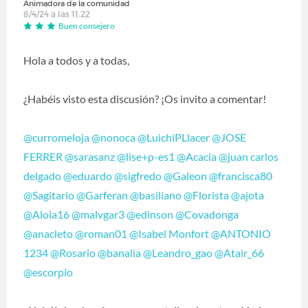
Animadora de la comunidad
8/4/24 a las 11:22
Buen consejero
Hola a todos y a todas,
¿Habéis visto esta discusión? ¡Os invito a comentar!
@curromeloja
@nonoca
@LuichiPLlacer
@JOSE
FERRER
@sarasanz
@lise+p-es1
@Acacia
@juan carlos
delgado
@eduardo
@sigfredo
@Galeon
@francisca80
@Sagitario
@Garferan
@basiliano
@Florista
@ajota
@Aloia16
@malvgar3
@edinson
@Covadonga
@anacleto
@roman01
@Isabel Monfort
@ANTONIO
1234
@Rosario
@banalia
@Leandro_gao
@Atair_66
@escorpio