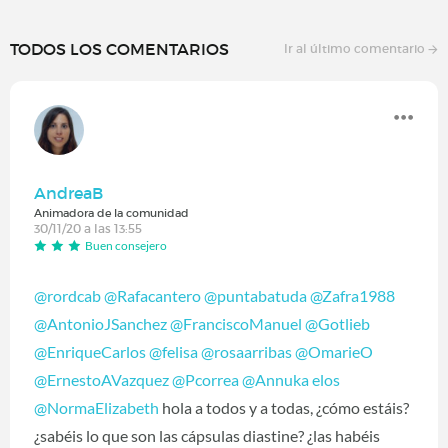
TODOS LOS COMENTARIOS
Ir al último comentario
AndreaB
Animadora de la comunidad
30/11/20 a las 13:55
Buen consejero
@rordcab
‍
@Rafacantero
‍
@puntabatuda
‍
@Zafra1988
@AntonioJSanchez
‍
@FranciscoManuel
‍
@Gotlieb
@EnriqueCarlos
‍
@felisa
‍
@rosaarribas
‍
@OmarieO
@ErnestoAVazquez
‍
@Pcorrea
‍
@Annuka elos
@NormaElizabeth
‍ hola a todos y a todas, ¿cómo estáis?
¿sabéis lo que son las cápsulas diastine? ¿las habéis