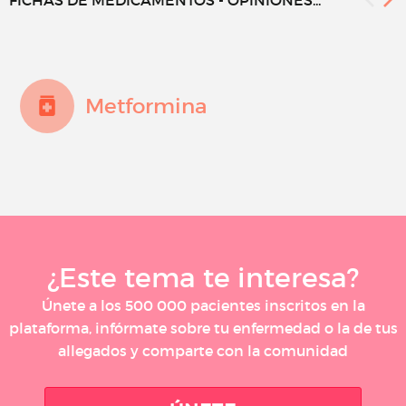
FICHAS DE MEDICAMENTOS - OPINIONES...
Metformina
¿Este tema te interesa?
Únete a los 500 000 pacientes inscritos en la
plataforma, infórmate sobre tu enfermedad o la de tus
allegados y comparte con la comunidad