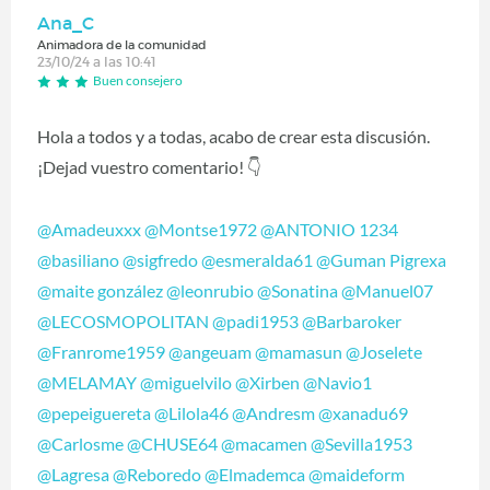
Ana_C
Animadora de la comunidad
23/10/24 a las 10:41
Buen consejero
Hola a todos y a todas, acabo de crear esta discusión.
¡Dejad vuestro comentario!
👇
@Amadeuxxx
@Montse1972
@ANTONIO 1234
@basiliano
@sigfredo
@esmeralda61
@Guman Pigrexa
@maite gonzález
@leonrubio
@Sonatina
@Manuel07
@LECOSMOPOLITAN
@padi1953
@Barbaroker
@Franrome1959
@angeuam
@mamasun
@Joselete
@MELAMAY
@miguelvilo
@Xirben
@Navio1
@pepeiguereta
@Lilola46
@Andresm
@xanadu69
@Carlosme
@CHUSE64
@macamen
@Sevilla1953
@Lagresa
@Reboredo
@Elmademca
@maideform