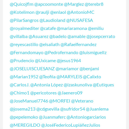
@Quicojflm
@apcoomonte
@Marglez
@terebr8
@Kotelimon
@raulji
@enlaol
@AntonioMC
@PilarSangros
@Laudioland
@NUSAFESA
@royalmediter
@catafe
@mariaramona
@emiliu
@villalba
@Asuarez
@badelo
@amable
@josepcerrato
@reyescastillo
@elsaliath
@Rafaelfernandez
@Fernandomayo
@Pedrofernando
@luismiguelIz
@Prudencio
@Uxicame
@jesus1964
@JOSELUISCUESANZ
@mariamor
@benjami
@Marian1952
@Teofila
@MARYLEIS
@Calixto
@CarlosJ.
@Antonia López
@izaskunoliva
@Eutiques
@Chimo1
@pericotores
@Jaenero09
@JoseManuel7746
@MORFEI
@Veterano
@josema213
@cdgsevilla
@sufridor54
@Juanlema
@pepelemoko
@Juanmaferc
@Antoniogarciarios
@MEREGILDO
@JoséFedericoLupiáñezJulios