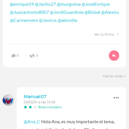
@enrique59
@Javito27
@murguima
@JoséEnrique
@Juanantonio8007
@JordiGuardiola
@Bisbal
@Alexiss
@Carmenvere
@Javirus
@abonilla
Ver la firma
0
0
Cerrar todo
Manuel07
23/10/24 a las 13:40
Buen consejero
@Ana_C
Hola Ana, es muy importante el tema,