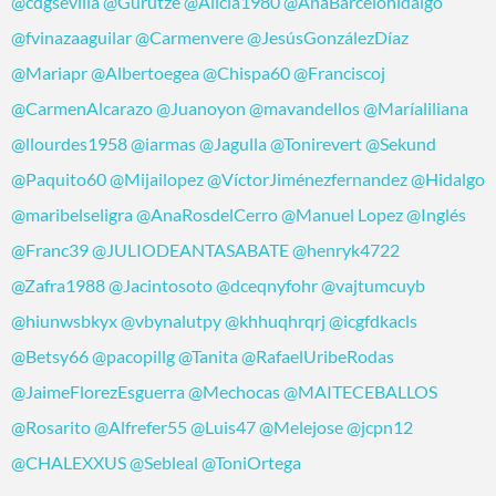
@cdgsevilla
@Gurutze
@Alicia1980
@AnaBarcelohidalgo
@fvinazaaguilar
@Carmenvere
@JesúsGonzálezDíaz
@Mariapr
@Albertoegea
@Chispa60
@Franciscoj
@CarmenAlcarazo
@Juanoyon
@mavandellos
@Maríaliliana
@llourdes1958
@iarmas
@Jagulla
@Tonirevert
@Sekund
@Paquito60
@Mijailopez
@VíctorJiménezfernandez
@Hidalgo
@maribelseligra
@AnaRosdelCerro
@Manuel Lopez
@Inglés
@Franc39
@JULIODEANTASABATE
@henryk4722
@Zafra1988
@Jacintosoto
@dceqnyfohr
@vajtumcuyb
@hiunwsbkyx
@vbynalutpy
@khhuqhrqrj
@icgfdkacls
@Betsy66
@pacopillg
@Tanita
@RafaelUribeRodas
@JaimeFlorezEsguerra
@Mechocas
@MAITECEBALLOS
@Rosarito
@Alfrefer55
@Luis47
@Melejose
@jcpn12
@CHALEXXUS
@Sebleal
@ToniOrtega