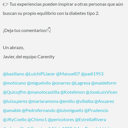
👉 Tus experiencias pueden inspirar a otras personas que aún
buscan su propio equilibrio con la diabetes tipo 2.
¡Deja tus comentarios!👇
Un abrazo,
Javier, del equipo Carenity
@basiliano
@LuichiPLlacer
@Manuel07
@padi1953
@mohicano
@miguelvilo
@onarres
@Lagresa
@maideform
@Quicojflm
@manolocastilla
@Kotelimon
@JoseLuisVicen
@luisa.perez
@mariaramona
@emiliu
@villalba
@Asuarez
@amable
@Pedrofernando
@luismiguelIz
@Prudencio
@JKyCoello
@Chimo1
@pericotores
@EstrellaRivera