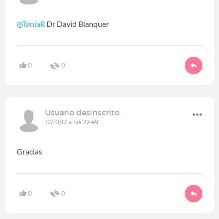
@TaniaR
Dr David Blanquer
0
0
Usuario desinscrito
12/10/17 a las 22:49
Gracias
0
0