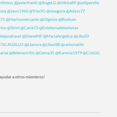
nitimus
@javierfranki
@Angel.G
@Nikita89
@yoliperello
jona
@Javo1960
@Triw5G
@msegura
@Adyss77
o75
@Marinomercante
@Olgocio
@Rodisan
rico
@Sirini
@Carla73
@Estefaniadelasheras
lejandravei
@DianeMF
@MariaAngelica
@Lilia50
ISCAGALLO
@Llanura
@LilianSB
@ramonatilo
riai
@Belenartritis
@Gema35
@Karenia1979
@CrisGG
 ayudar a otros miembros!