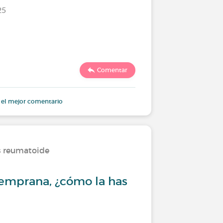
25
Último comen
Comentar
1559
 el mejor comentario
is reumatoide
Tratamien
 temprana, ¿cómo la has
Artritis
los trat