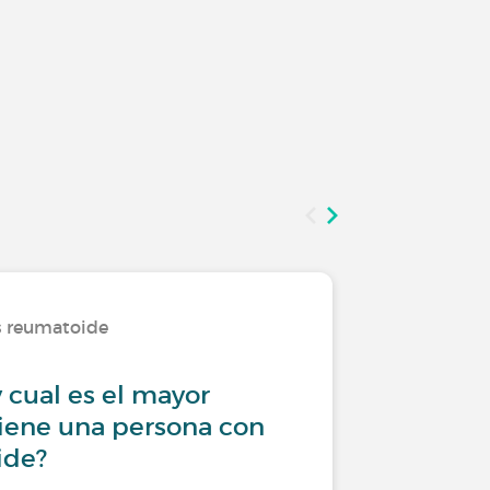
is reumatoide
Viviendo
 cual es el mayor
¿Artrit
iene una persona con
ide?