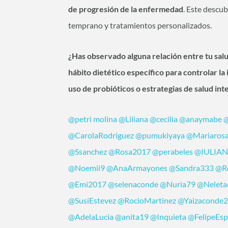
de progresión de la enfermedad
. Este descu
temprano y tratamientos personalizados.
¿Has observado alguna relación entre tu salud
hábito dietético específico para controlar la
uso de probióticos o estrategias de salud int
@petri molina
@Liliana
@cecilia
@anaymabe
@CarolaRodriguez
@pumukiyaya
@Mariaros
@Ssanchez
@Rosa2017
@perabeles
@IULIA
@Noemii9
@AnaArmayones
@Sandra333
@R
@Emi2017
@selenaconde
@Nuria79
@Neleta
@SusiEstevez
@RocioMartinez
@Yaizaconde
@AdelaLucia
@anita19
@Inquieta
@FelipeEsp