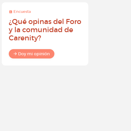
Encuesta
Encuesta
¿Qué opinas del Foro
Conviér
y la comunidad de
embajad
Carenity?
Carenity
diferenc
comuni
Doy mi opinión
Doy mi o