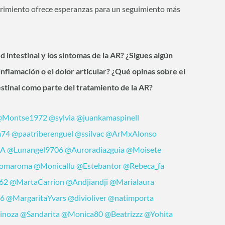
brimiento ofrece esperanzas para un seguimiento más
 intestinal y los síntomas de la AR? ¿Sigues algún
 inflamación o el dolor articular? ¿Qué opinas sobre el
estinal como parte del tratamiento de la AR?
@Montse1972
@sylvia
@juankamaspinell
a74
@paatriberenguel
@ssilvac
@ArMxAlonso
NA
@Lunangel9706
@Auroradiazguia
@Moisete
omaroma
@Monicallu
@Estebantor
@Rebeca_fa
62
@MartaCarrion
@Andjiandji
@Marialaura
26
@MargaritaYvars
@divioliver
@natimporta
inoza
@Sandarita
@Monica80
@Beatrizzz
@Yohita