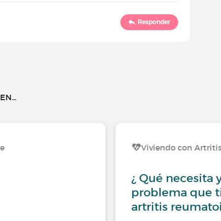
Responder
N...
de
Viviendo con Artrit
¿ Qué necesita y
problema que t
artritis reumato