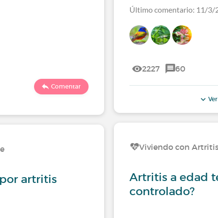
Último comentario: 11/3/
2227
60
Comentar
Ver
Viviendo con Artrit
de
Artritis a edad
or artritis
controlado?