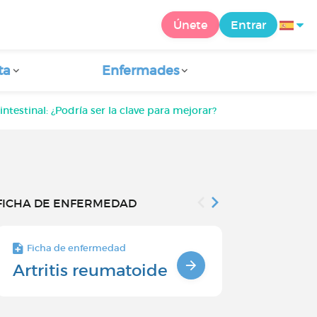
Únete
Entrar
ta
Enfermades
ntestinal: ¿Podría ser la clave para mejorar?
FICHA DE ENFERMEDAD
Ficha de enfermedad
Ficha de enfe
Artritis reumatoide
Vivir con a
reumatoi