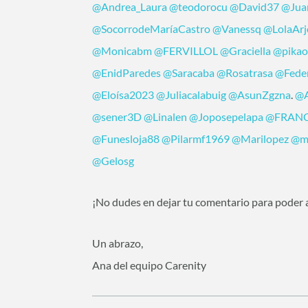
@Andrea_Laura
@teodorocu
@David37
@Jua
@SocorrodeMaríaCastro
@Vanessq
@LolaAr
@Monicabm
@FERVILLOL
@Graciella
@pika
@EnidParedes
@Saracaba
@Rosatrasa
@Fede
@Eloísa2023
@Juliacalabuig
@AsunZgzna
.
@A
@sener3D
@Linalen
@Joposepelapa
@FRANC
@Funesloja88
@Pilarmf1969
@Marilopez
@ma
@Gelosg
¡No dudes en dejar tu comentario para poder
Un abrazo,
Ana del equipo Carenity