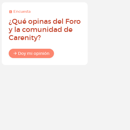
Encuesta
Encuesta
¿Qué opinas del Foro
Conviér
y la comunidad de
embajad
Carenity?
Carenity
diferenc
comuni
Doy mi opinión
Doy mi o