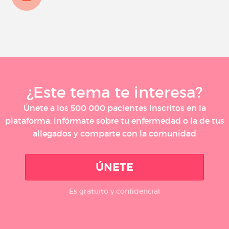
¿Este tema te interesa?
Únete a los 500 000 pacientes inscritos en la
plataforma, infórmate sobre tu enfermedad o la de tus
allegados y comparte con la comunidad
ÚNETE
Es gratuito y confidencial