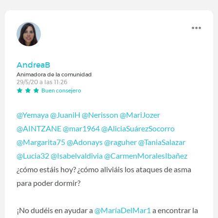
AndreaB
Animadora de la comunidad
29/5/20 a las 11:26
Buen consejero
@Yemaya
‍
@JuaniH
‍
@Nerisson
‍
@MariJozer
@AINTZANE
‍
@mar1964
‍
@AliciaSuárezSocorro
@Margarita75
‍
@Adonays
‍
@raguher
‍
@TaniaSalazar
@Lucia32
‍
@Isabelvaldivia
‍
@CarmenMoralesIbañez
¿cómo estáis hoy? ¿cómo aliviáis los ataques de asma
para poder dormir?
¡No dudéis en ayudar a
@MaríaDelMar1
‍ a encontrar la