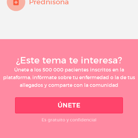
Prednisona
¿Este tema te interesa?
Únete a los 500 000 pacientes inscritos en la
plataforma, infórmate sobre tu enfermedad o la de tus
allegados y comparte con la comunidad
ÚNETE
Es gratuito y confidencial