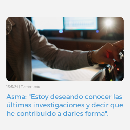
15/5/24
|
Testimonio
Asma: "Estoy deseando conocer las
últimas investigaciones y decir que
he contribuido a darles forma".