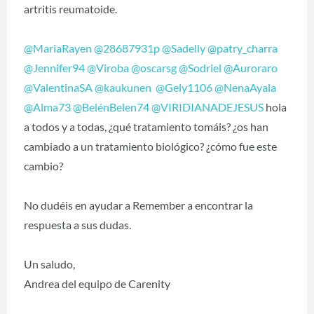
artritis reumatoide.
@MariaRayen
‍
@28687931p
‍
@Sadelly
‍
@patry_charra
@Jennifer94
‍
@Viroba
‍
@oscarsg
‍
@Sodriel
‍
@Auroraro
@ValentinaSA
‍
@kaukunen
‍ ‍
@Gely1106
‍
@NenaAyala
@Alma73
‍
@BelénBelen74
‍
@VIRIDIANADEJESUS
‍ hola
a todos y a todas, ¿qué tratamiento tomáis? ¿os han
cambiado a un tratamiento biológico? ¿cómo fue este
cambio?
No dudéis en ayudar a Remember a encontrar la
respuesta a sus dudas.
Un saludo,
Andrea del equipo de Carenity