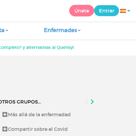
Únete
Entrar
ta
Enfermades
completo? y alternativas al Quensyl
OTROS GRUPOS...
Más allá de la enfermedad
Lo que te co
Compartir sobre el Covid
Noticias de 