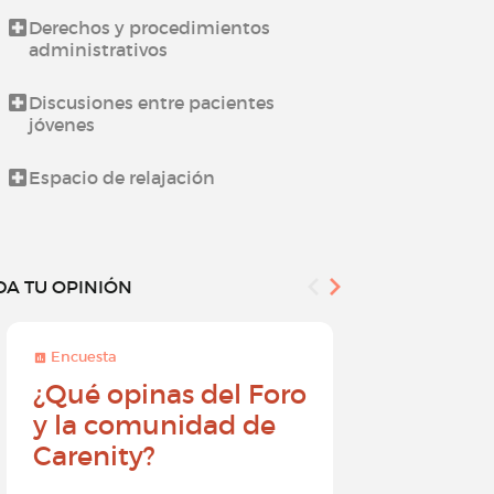
Derechos y procedimientos
Novedades d
administrativos
Todo sobre l
Discusiones entre pacientes
jóvenes
¿Cómo utiliz
Espacio de relajación
DA TU OPINIÓN
Encuesta
Encuesta
¿Qué opinas del Foro
Conviér
y la comunidad de
embajad
Carenity?
Carenity
diferenc