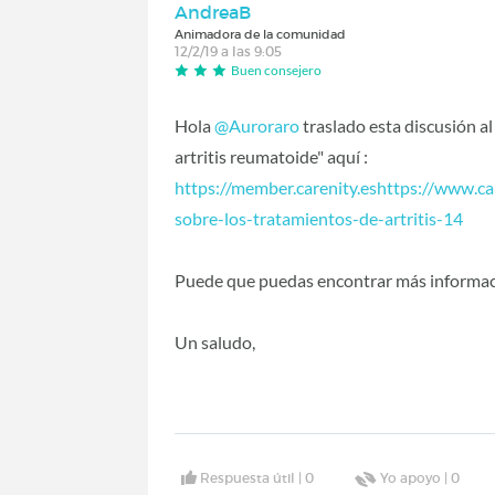
AndreaB
Animadora de la comunidad
12/2/19 a las 9:05
Buen consejero
Hola
@Auroraro
‍ traslado esta discusión 
artritis reumatoide" aquí :
https://member.carenity.eshttps://www.car
sobre-los-tratamientos-de-artritis-14
Puede que puedas encontrar más informac
Un saludo,
Respuesta útil |
0
Yo apoyo |
0