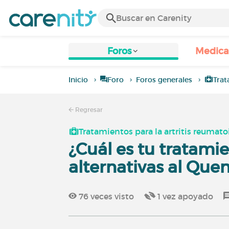
Foros
Medic
Inicio
Foro
Foros generales
Trat
Regresar
Tratamientos para la artritis reumato
¿Cuál es tu tratami
alternativas al Quen
76
veces visto
1
vez apoyado