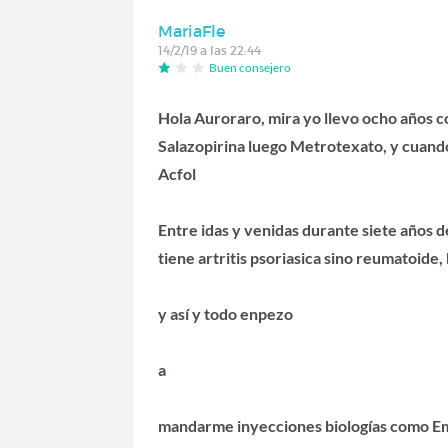
MariaFle
14/2/19 a las 22:44
Buen consejero
Hola Auroraro, mira yo llevo ocho años c
Salazopirina luego Metrotexato, y cuand
Acfol
Entre idas y venidas durante siete años d
tiene artritis psoriasica sino reumatoid
y así y todo enpezo
a
mandarme inyecciones biologías como Emb