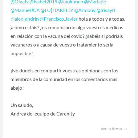
@Olgafv
‍
@Isabel2019
‍
@kaukunen
‍
@Mariade
@ManuelJCA
‍
@LU[ITAKELLY
‍
@Armony
‍
@Irisay8
@alex_andrin
‍
@Francisco.Javier
‍ hola a todos y a todas,
¿cómo estáis? ¿os comunicaron algo vuestros médicos
en relación con la vacuna del covid? ¿sabéis si podríais
vacunaros o a causa de vuestro tratamiento seria
imposible?
¡No dudéis en compartir vuestras opiniones con los
miembros de la comunidad en los comentarios más
abajo!
Un saludo,
Andrea del equipo de Carenity
Ver la firma