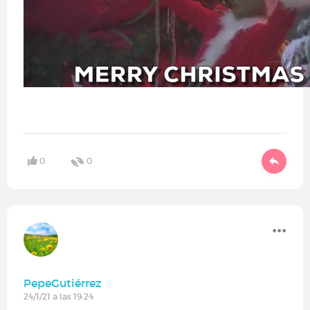
0
0
PepeGutiérrez
24/1/21 a las 19:24