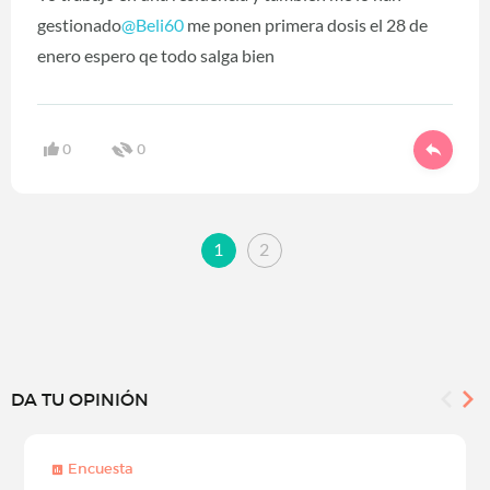
gestionado
@Beli60
me ponen primera dosis el 28 de
enero espero qe todo salga bien
0
0
1
2
DA TU OPINIÓN
Encuesta