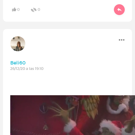
0
0
Beli60
26/12/20 a las 19:10