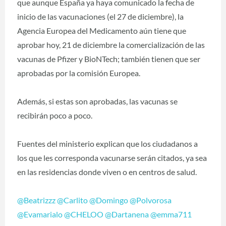
que aunque España ya haya comunicado la fecha de
inicio de las vacunaciones (el 27 de diciembre), la
Agencia Europea del Medicamento aún tiene que
aprobar hoy, 21 de diciembre la comercialización de las
vacunas de Pfizer y BioNTech; también tienen que ser
aprobadas por la comisión Europea.
Además, si estas son aprobadas, las vacunas se
recibirán poco a poco.
Fuentes del ministerio explican que los ciudadanos a
los que les corresponda vacunarse serán citados, ya sea
en las residencias donde viven o en centros de salud.
@Beatrizzz
‍
@Carlito
‍
@Domingo
‍
@Polvorosa
@Evamarialo
‍
@CHELOO
‍
@Dartanena
‍
@emma711