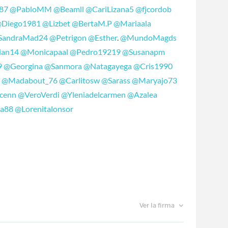
87
@PabloMM
@Beamll
@CariLizana5
@fjcordob
Diego1981
@Lizbet
@BertaM.P
@Mariaala
SandraMad24
@Petrigon
@Esther
.
@MundoMagds
ian14
@Monicapaal
@Pedro19219
@Susanapm
9
@Georgina
@Sanmora
@Natagayega
@Cris1990
a
@Madabout_76
@Carlitosw
@Sarass
@Maryajo73
cenn
@VeroVerdi
@Yleniadelcarmen
@Azalea
ia88
@Lorenitalonsor
Ver la firma