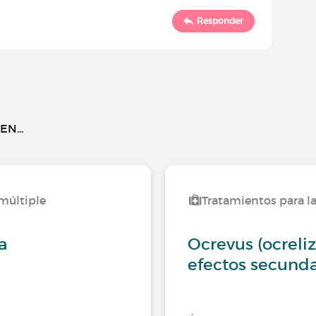
Responder
N...
 múltiple
Tratamientos para la
a
Ocrevus (ocreli
efectos secunda