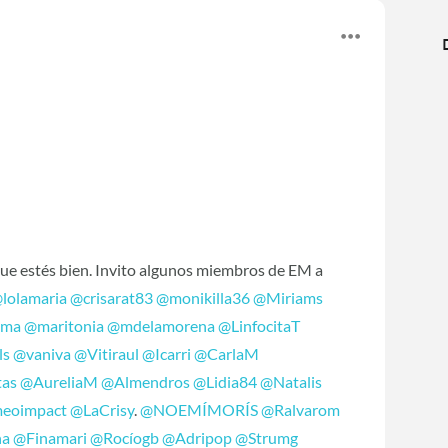
que estés bien. Invito algunos miembros de EM a
lolamaria
@crisarat83
@monikilla36
@Miriams
ema
@maritonia
@mdelamorena
@LinfocitaT
ls
@vaniva
@Vitiraul
@Icarri
@CarlaM
tas
@AureliaM
@Almendros
@Lidia84
@Natalis
eoimpact
@LaCrisy
.
@NOEMÍMORÍS
@Ralvarom
na
@Finamari
@Rocíogb
@Adripop
@Strumg