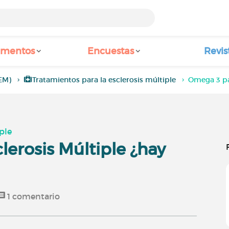
amentos
Encuestas
Revis
(EM)
Tratamientos para la esclerosis múltiple
Omega 3 par
ple
lerosis Múltiple ¿hay
1
comentario