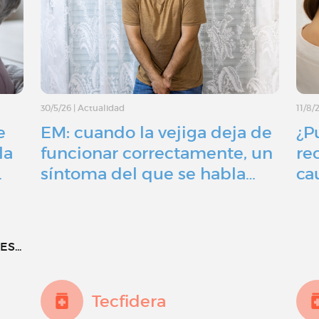
30/5/26
|
Actualidad
11/8/
e
EM: cuando la vejiga deja de
¿P
la
funcionar correctamente, un
re
…
síntoma del que se habla…
ca
S...
Tecfidera