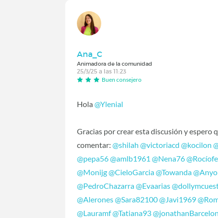
Ana_C
Animadora de la comunidad
25/3/25 a las 11:23
Buen consejero
Hola
@Ylenial
Gracias por crear esta discusión y espero 
comentar:
@shilah
@victoriacd
@kocilon
@
@pepa56
@amlb1961
@Nena76
@Rocíof
@Monijg
@CieloGarcia
@Towanda
@Anyo
@PedroChazarra
@Evaarias
@dollymcues
@Alerones
@Sara82100
@Javi1969
@Rom
@Lauramf
@Tatiana93
@jonathanBarcelo