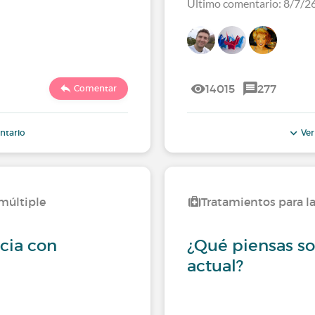
Último comentario: 8/7/2
14015
277
Comentar
ntario
Ver
 múltiple
Tratamientos para la
cia con
¿Qué piensas so
actual?