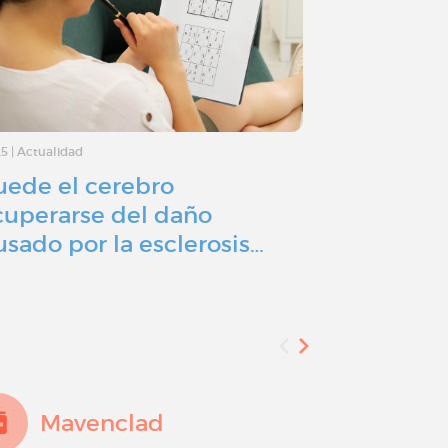
25
|
Actualidad
30/5/25
|
Nutrición
uede el cerebro
Vitamina D
cuperarse del daño
múltiple: 
usado por la esclerosis…
suplement
Mavenclad
Tysa