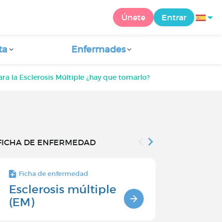
Únete
Entrar
ta
Enfermades
a la Esclerosis Múltiple ¿hay que tomarlo?
FICHA DE ENFERMEDAD
Ficha de enfermedad
Ficha de enfe
Esclerosis múltiple
DIAGNÓS
(EM)
LA ESCLE
MÚLTIPL