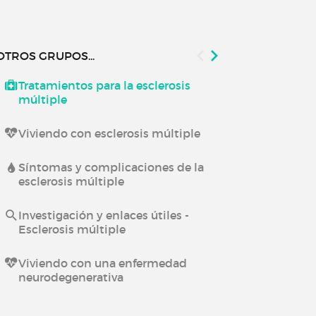
OTROS GRUPOS...
Tratamientos para la esclerosis
Viviendo co
múltiple
neurológica
Viviendo con esclerosis múltiple
Investigación
Enfermedade
Síntomas y complicaciones de la
esclerosis múltiple
Viviendo con
Investigación y enlaces útiles -
Esclerosis múltiple
Viviendo con una enfermedad
neurodegenerativa