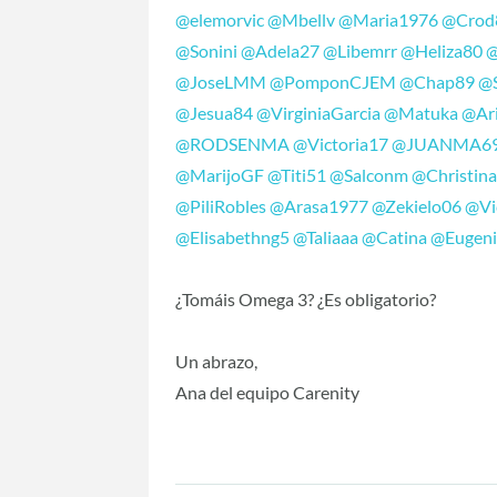
@elemorvic
@Mbellv
@Maria1976
@Crod
@Sonini
@Adela27
@Libemrr
@Heliza80
@
@JoseLMM
@PomponCJEM
@Chap89
@
@Jesua84
@VirginiaGarcia
@Matuka
@Ar
@RODSENMA
@Victoria17
@JUANMA6
@MarijoGF
@Titi51
@Salconm
@Christin
@PiliRobles
@Arasa1977
@Zekielo06
@Vi
@Elisabethng5
@Taliaaa
@Catina
@Eugen
¿Tomáis Omega 3? ¿Es obligatorio?
Un abrazo,
Ana del equipo Carenity