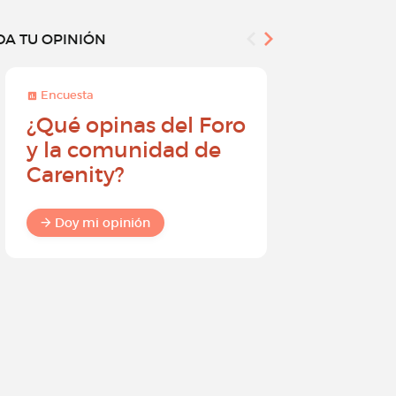
DA TU OPINIÓN
Encuesta
Encuesta
¿Qué opinas del Foro
Conviér
y la comunidad de
embajad
Carenity?
Carenity
diferenc
comuni
Doy mi opinión
Doy mi o