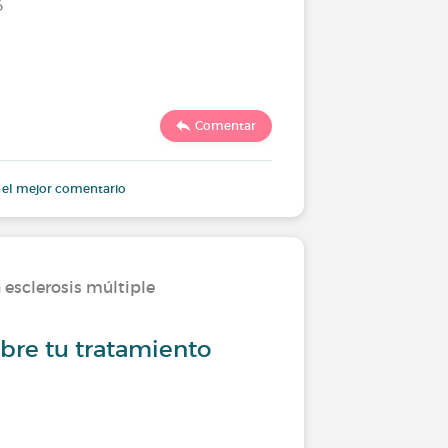
6
Último comen
Comentar
4643
 el mejor comentario
 esclerosis múltiple
Viviendo
bre tu tratamiento
¡Bienve