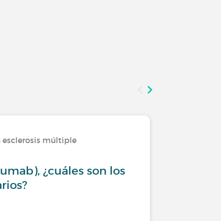
 esclerosis múltiple
Tratamien
zumab), ¿cuáles son los
Nataliz
rios?