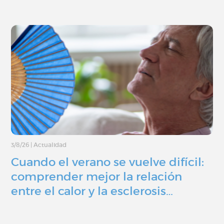
3/8/26
|
Actualidad
Cuando el verano se vuelve difícil:
comprender mejor la relación
entre el calor y la esclerosis…