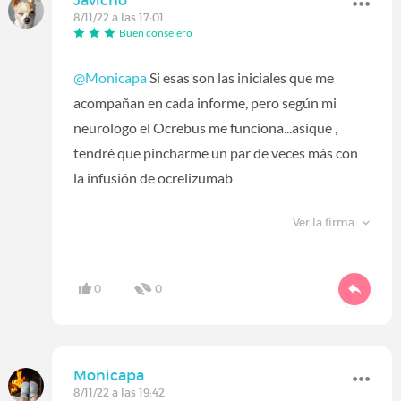
8/11/22 a las 17:01
Buen consejero
@Monicapa
Si esas son las iniciales que me
acompañan en cada informe, pero según mi
neurologo el Ocrebus me funciona...asique ,
tendré que pincharme un par de veces más con
la infusión de ocrelizumab
Ver la firma
0
0
Monicapa
8/11/22 a las 19:42