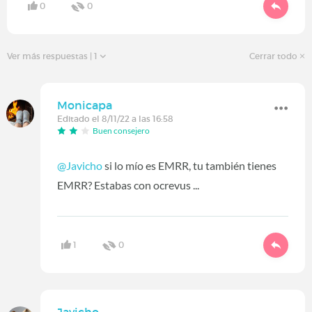
0
0
Ver más respuestas
| 1
Cerrar todo
Monicapa
Editado el 8/11/22 a las 16:58
Buen consejero
@Javicho
si lo mío es EMRR, tu también tienes
EMRR? Estabas con ocrevus ...
1
0
Javicho