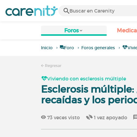
Foros
Medic
Inicio
Foro
Foros generales
Vivi
Regresar
Viviendo con esclerosis múltiple
Esclerosis múltiple:
recaídas y los peri
73
veces visto
1
vez apoyado