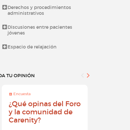
Derechos y procedimientos
Novedades d
administrativos
Todo sobre l
Discusiones entre pacientes
jóvenes
¿Cómo utiliz
Espacio de relajación
DA TU OPINIÓN
Encuesta
Encuesta
¿Qué opinas del Foro
Conviér
y la comunidad de
embajad
Carenity?
Carenity
diferenc