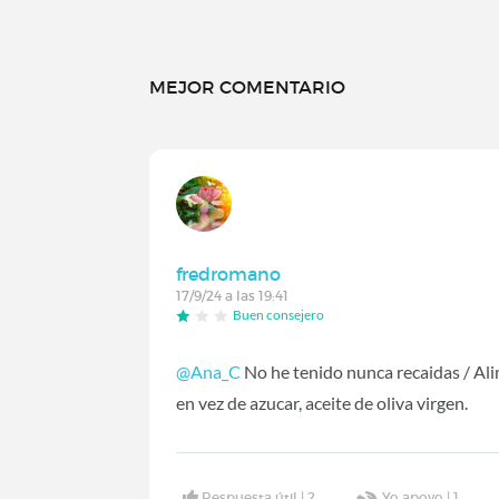
MEJOR COMENTARIO
fredromano
17/9/24 a las 19:41
Buen consejero
@Ana_C
No he tenido nunca recaidas / Ali
en vez de azucar, aceite de oliva virgen.
Respuesta útil |
2
Yo apoyo |
1