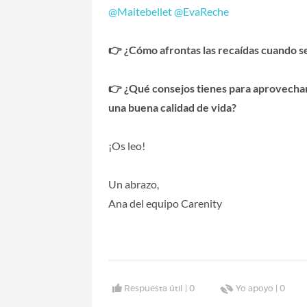
@Maitebellet
@EvaReche
👉 ¿Cómo afrontas las recaídas cuando 
👉 ¿Qué consejos tienes para aprovechar
una buena calidad de vida?
¡Os leo!
Un abrazo,
Ana del equipo Carenity
Respuesta útil |
0
Yo apoyo |
0