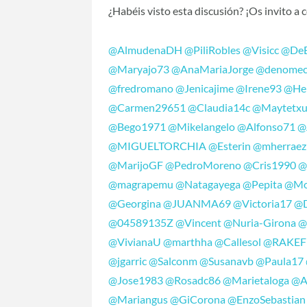
¿Habéis visto esta discusión? ¡Os invito a
@AlmudenaDH
@PiliRobles
@Visicc
@DeE
@Maryajo73
@AnaMariaJorge
@denome
@fredromano
@Jenicajime
@Irene93
@Hel
@Carmen29651
@Claudia14c
@Maytetx
@Bego1971
@Mikelangelo
@Alfonso71
@
@MIGUELTORCHIA
@Esterin
@mherraez
@MarijoGF
@PedroMoreno
@Cris1990
@
@magrapemu
@Natagayega
@Pepita
@Mo
@Georgina
@JUANMA69
@Victoria17
@D
@04589135Z
@Vincent
@Nuria-Girona
@
@VivianaU
@marthha
@Callesol
@RAKEF
@jgarric
@Salconm
@Susanavb
@Paula17
@Jose1983
@Rosadc86
@Marietaloga
@A
@Mariangus
@GiCorona
@EnzoSebastian