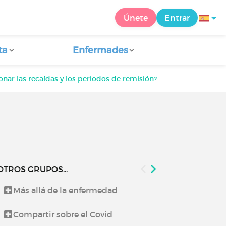
Únete
Entrar
ta
Enfermades
onar las recaídas y los periodos de remisión?
OTROS GRUPOS...
Más allá de la enfermedad
Lo que te co
Compartir sobre el Covid
Noticias de 