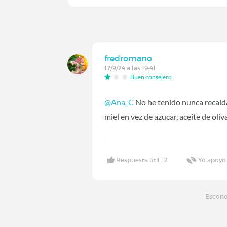
fredromano
17/9/24 a las 19:41
Buen consejero
@Ana_C
No he tenido nunca recaida
miel en vez de azucar, aceite de oliv
Respuesta útil |
2
Yo apoyo
Escond