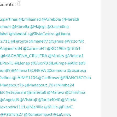
 comentar!
👇
spartinas
@Emiliamad
@Arrebola
@Maraldi
comun
@Moreila
@Majegr
@Galandina
ahel
@Nandotu
@SilviaCastro
@Llaura
u2711
@Feroute
@Imane97
@Sarass
@VictorSR
Alejandro84
@CarmenHT
@RO1985
@Titi51
@MACARENA_CRUJERA
@Mruizs
@Violeta1
EPuxiG
@Elenap
@Guio93
@Laurape
@Alicia83
on89
@MilenaTSONEVA
@Sanmora
@rosarosa
elfina
@JAIME1104
@Carlitosw
@FRANCISCOJo
Madabout76
@Madabout_76
@Nimbe24
ER
@steparani
@marieta8
@Marawi
@Christina
@Angela.B
@Visbruji
@Tarifa4040
@Mireia
lexandra1111
@Mariiiia
@Millie
@PilarC
.
@Patriicia27
@Romeoimpact
@LaCrisy
.