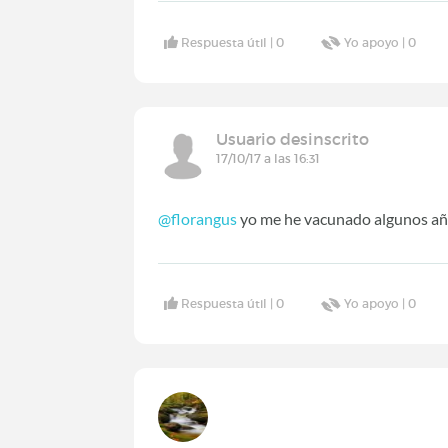
Respuesta útil |
0
Yo apoyo |
0
Usuario desinscrito
17/10/17 a las 16:31
@florangus
yo me he vacunado algunos año
Respuesta útil |
0
Yo apoyo |
0