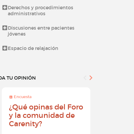
Derechos y procedimientos
Novedades d
administrativos
Todo sobre l
Discusiones entre pacientes
jóvenes
¿Cómo utiliz
Espacio de relajación
DA TU OPINIÓN
Encuesta
Encuesta
¿Qué opinas del Foro
Conviér
y la comunidad de
embajad
Carenity?
Carenity
diferenc