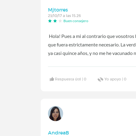
Mjtorres
23/10/17 a las 15:26
Buen consejero
Hola! Pues a mi al contrario que vosotro
que fuera estrictamente necesario. La ver
ya casi quince años, y no me he vacunado n
Respuesta útil |
0
Yo apoyo |
0
AndreaB