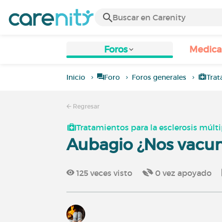
Foros
Medic
Inicio
Foro
Foros generales
Trat
Regresar
Tratamientos para la esclerosis múlti
Aubagio ¿Nos vacun
125
veces visto
0
vez apoyado