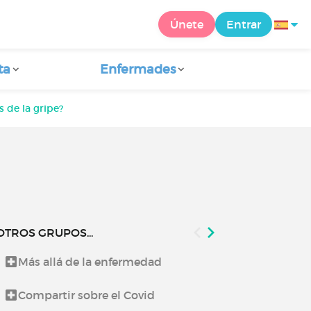
Únete
Entrar
ta
Enfermades
 de la gripe?
OTROS GRUPOS...
Más allá de la enfermedad
Lo que te co
Compartir sobre el Covid
Noticias de 