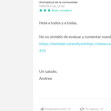
Animadora de la comunidad
19/8/19 a las 12:02
Buen consejero
Hola a todos y a todas,
No os olvidéis de evaluar y comentar vues
https://member.carenity.eshttps://www.c
431
Un saludo,
Andrea
Respuesta útil |
0
Yo apoyo |
0