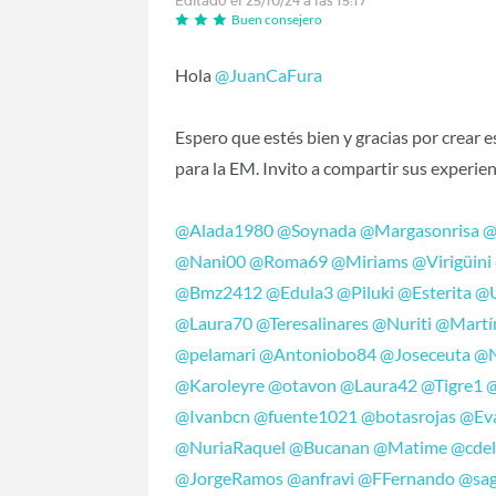
Editado el 25/10/24 a las 15:17
Buen consejero
Hola
@JuanCaFura
Espero que estés bien y gracias por crear 
para la EM. Invito a compartir sus experien
@Alada1980
@Soynada
@Margasonrisa
@
@Nani00
@Roma69
@Miriams
@Virigüini
@Bmz2412
@Edula3
@Piluki
@Esterita
@U
@Laura70
@Teresalinares
@Nuriti
@Martín
@pelamari
@Antoniobo84
@Joseceuta
@N
@Karoleyre
@otavon
@Laura42
@Tigre1
@Ivanbcn
@fuente1021
@botasrojas
@Ev
@NuriaRaquel
@Bucanan
@Matime
@cde
@JorgeRamos
@anfravi
@FFernando
@sag