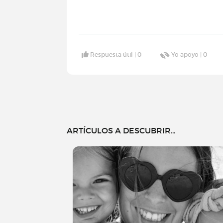
Respuesta útil |
0
Yo apoyo |
0
ARTÍCULOS A DESCUBRIR...