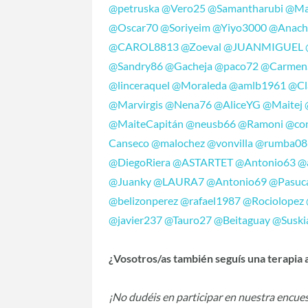
@petruska
@Vero25
@Samantharubi
@Ma
@Oscar70
@Soriyeim
@Yiyo3000
@Anach
@CAROL8813
@Zoeval
@JUANMIGUEL
@Sandry86
@Gacheja
@paco72
@Carmen
@linceraquel
@Moraleda
@amlb1961
@Cl
@Marvirgis
@Nena76
@AliceYG
@Maitej
@MaiteCapitán
@neusb66
@Ramoni
@co
Canseco
@malochez
@vonvilla
@rumba08
@DiegoRiera
@ASTARTET
@Antonio63
@
@Juanky
@LAURA7
@Antonio69
@Pasuc
@belizonperez
@rafael1987
@Rociolopez
@javier237
@Tauro27
@Beitaguay
@Suski
¿Vosotros/as también seguís una terapia
¡No dudéis en participar en nuestra encues