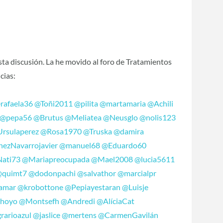
esta discusión. La he movido al foro de Tratamientos
cias:
rafaela36
@Toñi2011
@pilita
@martamaria
@Achili
@pepa56
@Brutus
@Meliatea
@Neusglo
@nolis123
rsulaperez
@Rosa1970
@Truska
@damira
ezNavarrojavier
@manuel68
@Eduardo60
ati73
@Mariapreocupada
@Mael2008
@lucia5611
@quimt7
@dodonpachi
@salvathor
@marcialpr
amar
@krobottone
@Pepiayestaran
@Luisje
lhoyo
@Montsefh
@Andredi
@AlíciaCat
rarioazul
@jaslice
@mertens
@CarmenGavilán