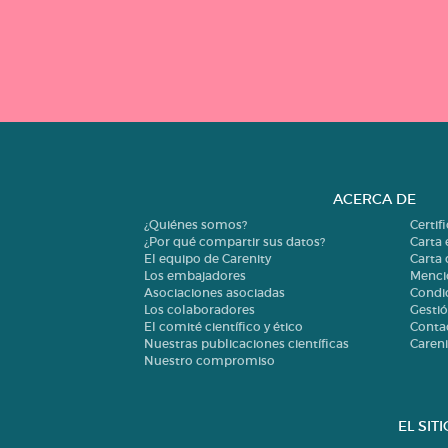
ACERCA DE
¿Quiénes somos?
Certif
¿Por qué compartir sus datos?
Carta 
El equipo de Carenity
Carta
Los embajadores
Menci
Asociaciones asociadas
Condi
Los colaboradores
Gestió
El comité científico y ético
Conta
Nuestras publicaciones científicas
Careni
Nuestro compromiso
EL SIT