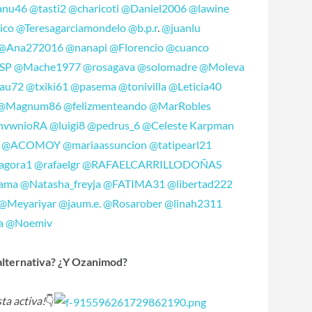
nu46
@tasti2
@charicoti
@Daniel2006
@lawine
ico
@Teresagarciamondelo
@b.p.r
.
@juanlu
@Ana272016
@nanapi
@Florencio
@cuanco
SP
@Mache1977
@rosagava
@solomadre
@Moleva
au72
@txiki61
@pasema
@tonivilla
@Leticia40
@Magnum86
@felizmenteando
@MarRobles
nvwnioRA
@luigi8
@pedrus_6
@Celeste Karpman
@ACOMOY
@mariaassuncion
@tatipearl21
agora1
@rafaelgr
@RAFAELCARRILLODOÑAS
ama
@Natasha_freyja
@FATIMA31
@libertad222
@Meyariyar
@jaum.e.
@Rosarober
@linah2311
a
@Noemiv
 alternativa? ¿Y Ozanimod?
ta activa!
👇