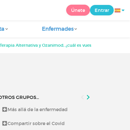
Únete
Entrar
ta
Enfermades
 Terapia Alternativa y Ozanimod, ¿cuál es vuestra experiencia?
OTROS GRUPOS...
Más allá de la enfermedad
Lo que te co
Compartir sobre el Covid
Noticias de 