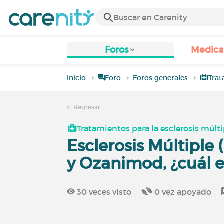
Foros
Medic
Inicio
Foro
Foros generales
Trat
Regresar
Tratamientos para la esclerosis múlti
Esclerosis Múltiple 
y Ozanimod, ¿cuál e
30
veces visto
0
vez apoyado