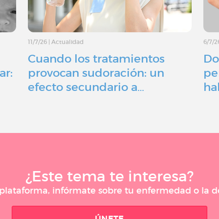
11/7/26
|
Actualidad
6/7/2
Cuando los tratamientos
Do
ar:
provocan sudoración: un
pe
efecto secundario a…
ha
¿Este tema te interesa?
a plataforma, infórmate sobre tu enfermedad o la
ÚNETE