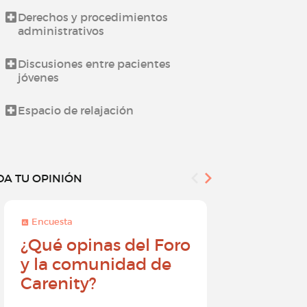
Derechos y procedimientos
Novedades d
administrativos
Todo sobre l
Discusiones entre pacientes
jóvenes
¿Cómo utiliz
Espacio de relajación
DA TU OPINIÓN
Encuesta
Encuesta
¿Qué opinas del Foro
Conviér
y la comunidad de
embajad
Carenity?
Carenity
diferenc