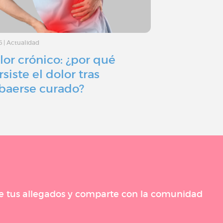
6
|
Actualidad
20/6/26
|
Actualidad
lor crónico: ¿por qué
Nuestro si
rsiste el dolor tras
un equilibr
baerse curado?
corazón de
 de tus allegados y comparte con la comunidad