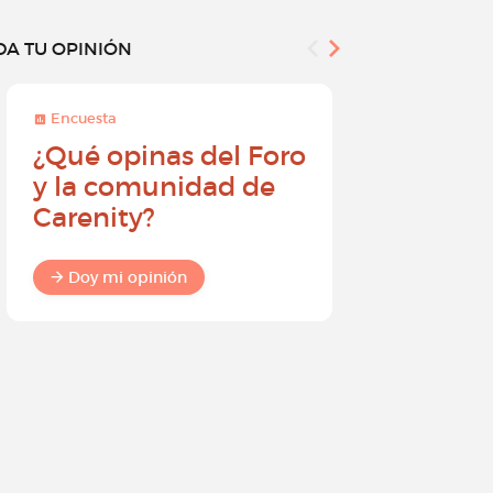
DA TU OPINIÓN
Encuesta
Encuesta
¿Qué opinas del Foro
Conviér
y la comunidad de
embajad
Carenity?
Carenity
diferenc
comuni
Doy mi opinión
Doy mi o