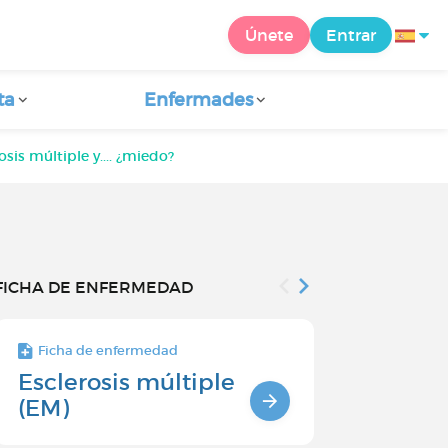
Únete
Entrar
ta
Enfermades
osis múltiple y.... ¿miedo?
FICHA DE ENFERMEDAD
Ficha de enfermedad
Ficha de enfe
Esclerosis múltiple
DIAGNÓS
(EM)
LA ESCLE
MÚLTIPL