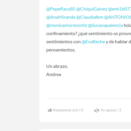
@Pepeflaco85
‍
@ChiquiGalvez
‍
@emi1607
@AnaMiranda
‍
@Claudiafem
‍
@ANTONIO
@monicamorenortiz
‍
@Susanapalencia
‍ ho
confinamiento? ¿qué sentimiento os provo
sentimientos con
@EvaReche
‍ y de hablar
pensamientos.
Un abrazo,
Andrea
Respuesta útil |
0
Yo apoyo |
2