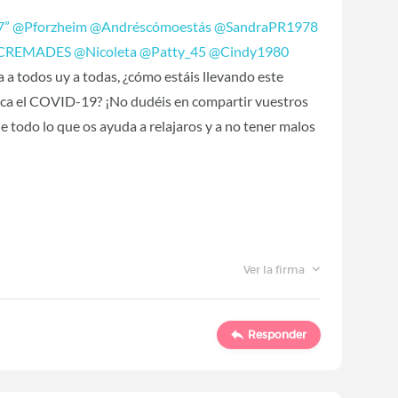
7”
‍
@Pforzheim
‍
@Andréscómoestás
‍
@SandraPR1978
CREMADES
‍
@Nicoleta
‍
@Patty_45
‍
@Cindy1980
la a todos uy a todas, ¿cómo estáis llevando este
ca el COVID-19? ¡No dudéis en compartir vuestros
 de todo lo que os ayuda a relajaros y a no tener malos
Ver la firma
Responder