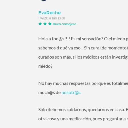
EvaReche
1/4/20 a las 13:01
Buen consejero
Hola a tod@s!!!! Es mi sensación? O el miedo 
sabemos d qué va eso... Sin cura (de momento)
curados son más, si los médicos están investiga
miedo?
No hay muchas respuestas porque es totalme
much@s de
nosotr@s.
Sólo debemos cuidarnos, quedarnos en casa. Bu
otra cosa y una medicación, pues preguntar a