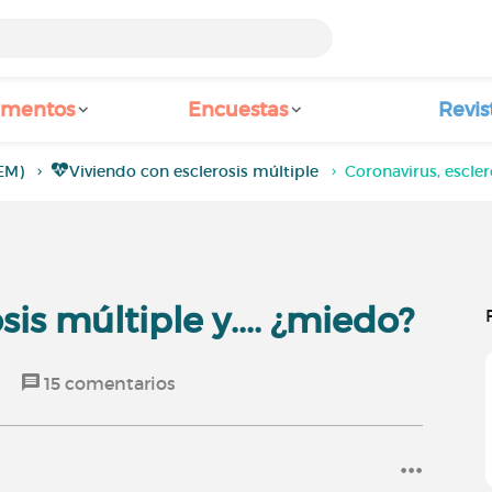
amentos
Encuestas
Revis
(EM)
Viviendo con esclerosis múltiple
Coronavirus, escler
sis múltiple y.... ¿miedo?
o
15
comentarios