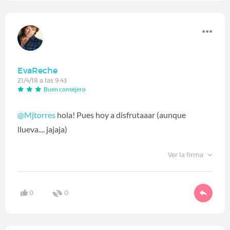
EvaReche
21/4/18 a las 9:43
Buen consejero
@Mjtorres
hola! Pues hoy a disfrutaaar (aunque
llueva.... jajaja)
Ver la firma
0
0