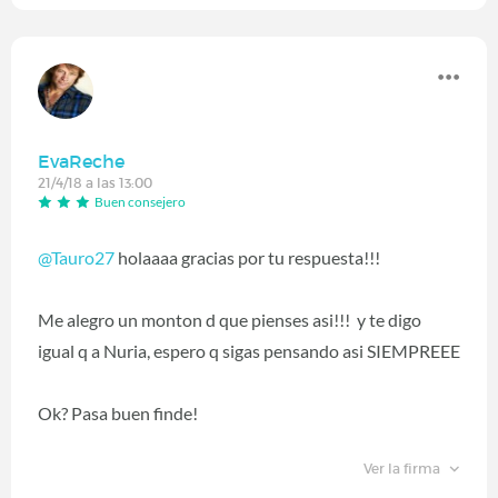
EvaReche
21/4/18 a las 13:00
Buen consejero
@Tauro27
holaaaa gracias por tu respuesta!!!
Me alegro un monton d que pienses asi!!! y te digo
igual q a Nuria, espero q sigas pensando asi SIEMPREEE
Ok? Pasa buen finde!
Ver la firma