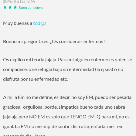
20/4/18 a las 12:44
Buen consejero
Muy buenas a
tod@s
Bueno mi pregunta es. ¿Os considerais enfermos?
Os explico mi teoria jajaja. Para mi alguien enfermo es quien se
compadece, o se refugia bajo su enfermedad (la q sea) o no
disfruta por su enfermedad etc.
A mi la Em no me define, es decir, no soy EM, puedo ser pesada,
graciosa, orgullosa, borde, simpatica bueno cada uno sabra
jajajaja pero NO EM es solo que TENGO EM. Q para mi, no es
igual. La EM no me impide sentir, disfrutar, enfadarme, reir,
amar cada dia, llorar,