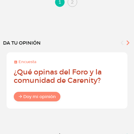
1
2
DA TU OPINIÓN
Encuesta
¿Qué opinas del Foro y la
comunidad de Carenity?
Doy mi opinión