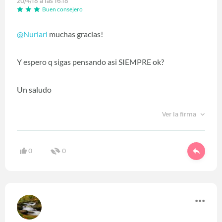
20/4/18 a las 16:18
Buen consejero
@Nuriarl
muchas gracias!
Y espero q sigas pensando asi SIEMPRE ok?
Un saludo
Ver la firma
0
0