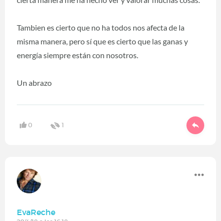
Tambien es cierto que no ha todos nos afecta de la
misma manera, pero sí que es cierto que las ganas y
energía siempre están con nosotros.
Un abrazo
0
1
EvaReche