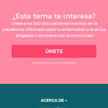
¿Este tema te interesa?
Únete a los 500 000 pacientes inscritos en la
plataforma, infórmate sobre tu enfermedad o la de tus
allegados y comparte con la comunidad
ÚNETE
Es gratuito y confidencial
ACERCA DE