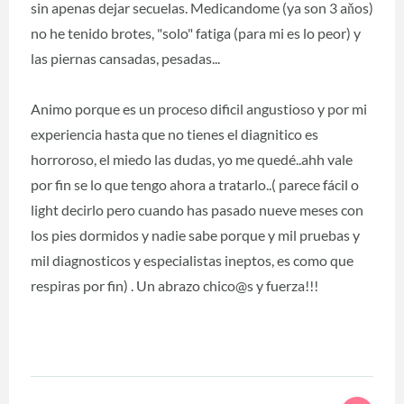
sin apenas dejar secuelas. Medicandome (ya son 3 aňos)
no he tenido brotes, "solo" fatiga (para mi es lo peor) y
las piernas cansadas, pesadas...
Animo porque es un proceso dificil angustioso y por mi
experiencia hasta que no tienes el diagnitico es
horroroso, el miedo las dudas, yo me quedé..ahh vale
por fin se lo que tengo ahora a tratarlo..( parece fácil o
light decirlo pero cuando has pasado nueve meses con
los pies dormidos y nadie sabe porque y mil pruebas y
mil diagnosticos y especialistas ineptos, es como que
respiras por fin) . Un abrazo chico@s y fuerza!!!